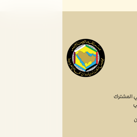
ي المشترك
ي
ن