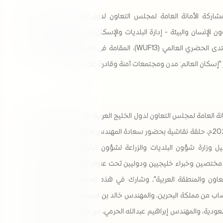
لمشاركة الأمانة العامة لمجلس التعاون لدول الخليج العربية، ممثلة
الإنسان والبيئة - إدارة البلديات والإسكان، في أعمال الدورة الثالثة
عشرة للمنتدى الحضري العالمي (WUF13)، المقامة في باكو بجمهورية أذربيجان،
إسكان العالم: مدن ومجتمعات آمنة وقادرة على الصمود".
نة العامة لمجلس التعاون لدول الخليج العربية، في أعمال يوم الخميس
21 مايو 2026م، حلقة نقاشية بحضور سعادة المهندس الشيخ محمد بن أحمد آل
ل وزارة شؤون البلديات والزراعة لشؤون البلديات بمملكة البحرين،
ختصين وخبراء خليجيين ودوليين تحت عنوان "المدن الذكية في دول
اون والمنطقة العربية"، وشارك في هذه الحلقة المهندس يوسف
ب من مملكة البحرين، والمهندس خالد بن مساعد الجبير ،من المملكة
سعودية، والمهندس إبراهيم عبدالله الحرمي، من دولة قطر، والمهندس/