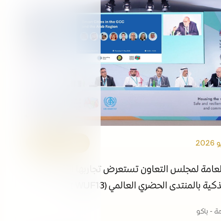
التوظيف
الفعاليات
مكتبة الوسائط
ابقى على اطلاع
الروابط
الأمانة العامة
العامة لمجلس التعاون تستعرض تجاربها البلدية في
ية بالمنتدى الحضري العالمي (WUF13 )
مة - باكو