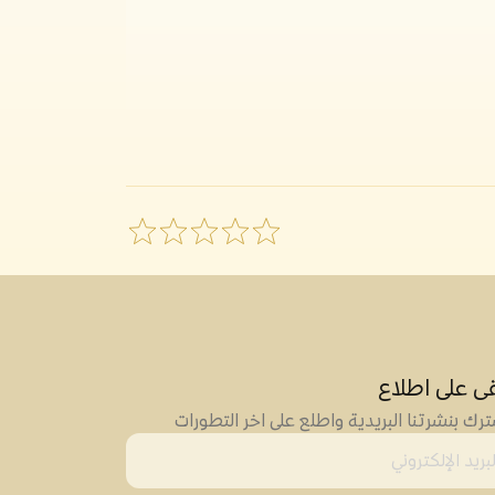
قى على اطلاع
رك بنشرتنا البريدية واطلع على اخر التطورات