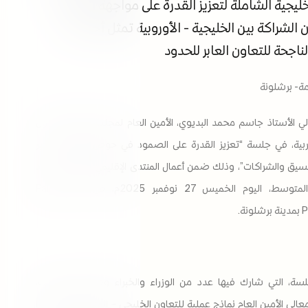
لخليجية الشاملة لتعزيز القدرة على مواجهة الأزمات،
الشراكة بين الخليجية - الأوروبية تمثل أحد أبرز
لناجحة للتعاون العابر للحدود
امة- برشلونة
ي الأستاذ جاسم محمد البديوي، الأمين العام لمجلس التعاون لدول
عربية، في جلسة “تعزيز القدرة على الصمود في حوض المتوسط عبر
تنسيق والشراكات”، وذلك ضمن أعمال المنتدى الإقليمي العاشر للاتحاد
من أجل المتوسط، اليوم الخميس 27 نوفمبر 2025م، في قصر Palau
نة.
لسة، التي شارك فيها عدد من الوزراء والخبراء وصناع السياسات،
لي الأمين العام نماذج عملية للتعاون الخليجي – المتوسطي، مؤكدًا