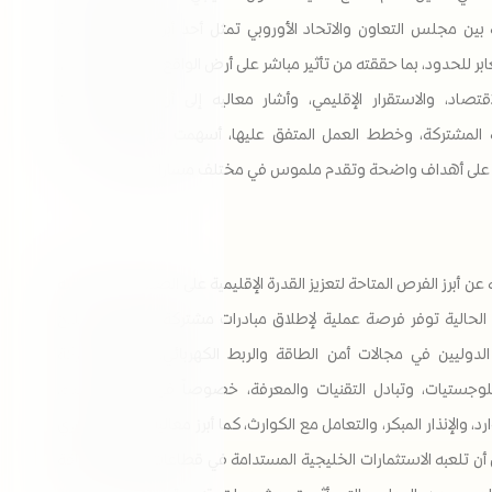
 بين مجلس التعاون والاتحاد الأوروبي تمثل أحد أبرز الأمثلة الناجحة
ابر للحدود، بما حققته من تأثير مباشر على أرض الواقع في ملفات الأمن،
اقتصاد، والاستقرار الإقليمي، وأشار معاليه إلى أن القمم والآليات
المشتركة، وخطط العمل المتفق عليها، أسهمت في ترسيخ منهج
 على أهداف واضحة وتقدم ملموس في مختلف مسارات التعاون.
ن أبرز الفرص المتاحة لتعزيز القدرة الإقليمية على الصمود، أكد معاليه
 الحالية توفر فرصة عملية لإطلاق مبادرات مشتركة بين دول الخليج
الدوليين في مجالات أمن الطاقة والربط الكهربائي، وتسهيل حركة
للوجستيات، وتبادل التقنيات والمعرفة، خصوصاً في مجالات المياه،
ارد، والإنذار المبكر، والتعامل مع الكوارث، كما أبرز معاليه الدور المحوري
أن تلعبه الاستثمارات الخليجية المستدامة في قطاعات المياه والطاقة