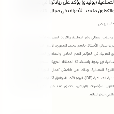
الصناعية (يونيدو) يؤكد على ريادتها في مجال تعزيز
 والتعاون متعدد الأطراف في مجال التنمية الصناعية
امة- الرياض
وحضور معالي وزير الصناعة والثروة المعدنية الأستاذ بندر بن إبراهيم
رك معالي الأستاذ جاسم محمد البديوي، الأمين العام لمجلس التعاون
ج العربية، في المؤتمر العام الحادي والعشرين لمنظمة الأمم المتحدة
صناعية (يونيدو)، باستضافة المملكة العربية السعودية، وتنظيم وزارة
لثروة المعدنية، وذلك على هامش أعمال الدورة الثالثة والخمسين
لمجلس التنمية الصناعية (IDB)، اليوم الأحد الموافق 23 نوفمبر 2025م، في مركز
لعزيز للمؤتمرات بالرياض، بحضور عدد من الدول الأعضاء وقيادات
ناعي حول العالم.