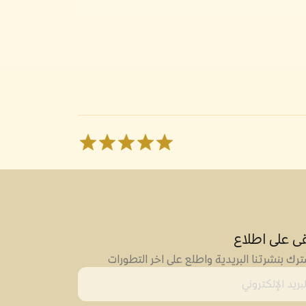
قى على اطلاع
رك بنشرتنا البريدية واطلع على اخر التطورات