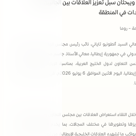
 ويبحثان سبل تعزيز العلاقات بين الجانبين، وآخر
ات في المنطقة
مة – روما
لي السيد أنطونيو تاياني، نائب رئيس مجلس الوزراء ووزير الخارجية
لدولي في جمهورية إيطاليا، معالي الأستاذ جاسم محمد البديوي، الأمين
س التعاون لدول الخليج العربية، بمناسبة الزيارة الرسمية لمعاليه
لجمهورية إيطاليا، اليوم الاثنين الموافق 6 يوليو 2026م، في مقر وزارة الخارجية
.
ال اللقاء استعراض العلاقات بين مجلس التعاون وجمهورية إيطاليا،
زها وتطويرها في مختلف المجالات، بما يخدم المصالح المشتركة
ويواكب ما تشهده العلاقات الخليجية الإيطالية من تطور ورغبة مشتركة