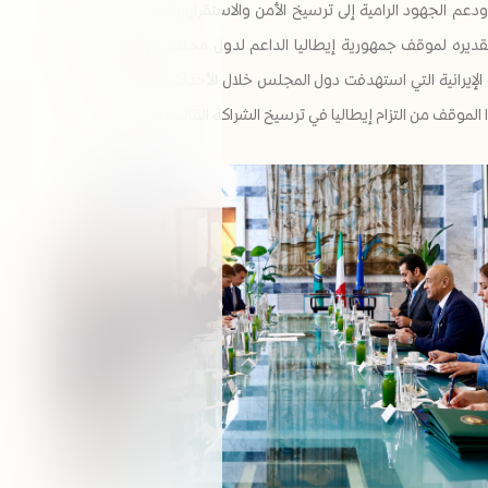
ودعم الجهود الرامية إلى ترسيخ الأمن والاستقرار، وأعرب معالي الأمين
قديره لموقف جمهورية إيطاليا الداعم لدول مجلس التعاون، وإدانتها
الإيرانية التي استهدفت دول المجلس خلال الأحداث الأخيرة، مشيداً بما
موقف من التزام إيطاليا في ترسيخ الشراكة القائمة بين الجانبين.