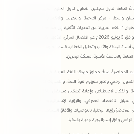
أمانةُ العامة لدول مجلسِ التعاون لدول الخليج العربية ممثلة بقطاع
ان والبيئة - مركز الترجمة والتعريب والاهتمام باللغة العربية -،
وان " اللغة العربية: من تحديات التِّقنية إلى صناعة المستقبل" اليوم
الأربعاء الموافق 3 يونيو 2026م عبر الاتصال المرئي، قدَّمها الأستاذ الدكتور علي
ن، أستاذ البلاغة والأدب وتحليل الخطاب، قسم العلوم الرياضية واللغات
لعامة بالجامعة الأهلية، مملكة البحرين.
ت المحاضرةُ ستةَ محاورَ مهمة؛ اللغة العربية في السياق الحضاري
التحول الرقمي وتغير مفهوم قوة اللغة، والتحديات التقنية التي تواجه
بية، والذكاء الاصطناعي وإعادة تشكيل مستقبل اللغة العربية، واللغة
ي سياق الاقتصاد المعرفي، والرؤية الإستراتيجية لمستقبل اللغة
 المحاضرُ رؤيته البحثية بالتوصيات والآفاق المستقبلية لتجذير العربية
الرقمي وفق إستراتيجية جديرة بالتنفيذ.