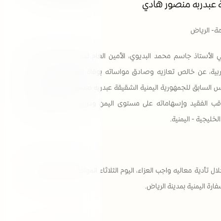
 عبدربه منصور هادي
امة- الرياض
ي الأستاذ جاسم محمد البديوي، الأمين العام لمجلس التعاون لدول
ربية، عن خالص تعازيه وصادق مواساته بوفاة المغفور له بإذن الله
يس السابق للجمهورية اليمنية الشقيقة عبدربه منصور هادي، مستذكراً
اقب الفقيد وإسهاماته على مستوى اليمن ودوره في تعزيز الأخوية
لخليجية - اليمنية.
جاء ذلك خلال تأدية معاليه واجب العزاء، اليوم الثلاثاء الموافق 2 يونيو 2026م،
ارة اليمنية بمدينة الرياض.