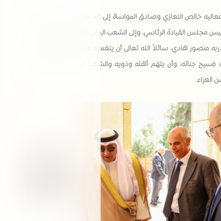
اليه خالص التعازي وصادق المواساة إلى فخامة الدكتور رشاد محمد
ئيس مجلس القيادة الرئاسي، وإلى الشعب اليمني الشقيق، بوفاة الرئيس
ربه منصور هادي، سائلاً الله تعالى أن يتغمده بواسع رحمته ومغفرته،
 فسيح جناته، وأن يلهم أهله وذويه والشعب اليمني الشقيق جميل
العزاء.​