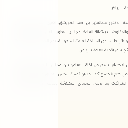
امة- الرياض
ادة الدكتور عبدالعزيز بن حمد العويشق، الأمين المساعد للشؤون
المفاوضات بالأمانة العامة لمجلس التعاون، بالسيد كارلو بالدوتشي​،
سفير جمهورية إيطاليا لدى المملكة العربية السعودية، يوم الخميس الموافق 30
 الاجتماع استعراض آفاق التعاون بين مجلس التعاون والجمهورية
ي ختام الاجتماع أكد الجانبان أهمية استمرار التشاور والتنسيق، والعمل
الشراكات بما يخدم المصالح المشتركة ويدعم الاستقرار الإقليمي