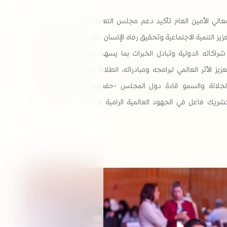
الي الأمين العام تأكيد دعم مجلس التعاون لكافة الجهود الدولية
عزيز التنمية الاجتماعية وتحقيق رفاه الإنسان، مؤكداً على حرص المجلس
 شراكاته الدولية وتبادل الخبرات بما يسهم في تحقيق أهداف هذا
زيز الأثر العالمي لبرامجه ومبادراته، انطلاقاً من التوجيهات الحكيمة
جلالة والسمو قادة دول المجلس -حفظهم الله- وترسيخاً لدور
يك فاعل في الجهود العالمية الرامية إلى تعزيز التنمية الإنسانية