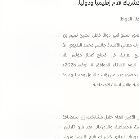
شريك هام إقليمياً ودولياً.
امة- الدوحة
ضور سمو أمير دولة قطر، الشيخ تميم بن حمد آل ثاني -حفظه الله
رك معالي الأستاذ جاسم محمد البديوي، الأمين العام لمجلس التعاون
ج العربية، في افتتاح أعمال مؤتمر القمة العالمي الثاني للتنمية
الاجتماعية، اليوم الثلاثاء الموافق 4 نوفمبر2025م، في مركز قطر الوطني
 بحضور عدد من رؤساء الدول وممثليهم وكبار الشخصيات، وخبراء في
مية والسياسات الاجتماعية.
 الأمين العام خلال مشاركته، إن استضافة دولة قطر للقمة العالمية
نمية الاجتماعية، والذي يأتي بعد مرور ثلاثين عاماً على مؤتمر كوبنهاجن،
ورها الريادي كشريك هام إقليميا ودوليا في دعم مسارات التنمية