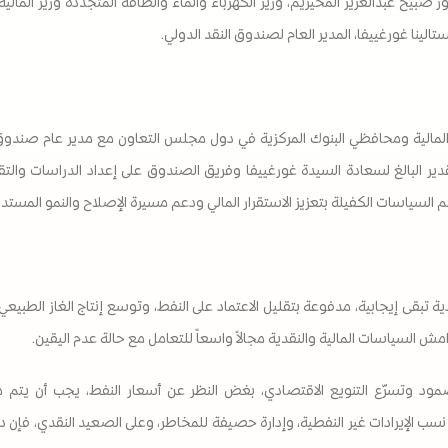
ي الدكتور صبيح عبدالعزيز المخيزيم، وزير الكهرباء والماء والطاقة المتجددة وزير الم
لينا غورغييفا، المدير العام لصندوق النقد الدولي.
المالية ومحافظي البنوك المركزية في دول مجلس التعاون مع مدير عام صندوق ا
سنوات، معرباً عن التقدير البالغ لسعادة السيدة غورغييفا وفريق الصندوق على إعداد الدراس
 السياسات الكفيلة بتعزيز الاستقرار المالي ودعم مسيرة الإصلاح والنمو المست
ية تبقى إيجابية، مدفوعة بتقليل الاعتماد على النفط، وتوسع إنتاج الغاز الطبي
ش السياسات المالية والنقدية مجالاً واسعاً للتعامل مع حالة عدم اليقين.
مود وتسرّع التنويع الاقتصادي، بغض النظر عن أسعار النفط، يجب أن يتم من
ب الإيرادات غير النفطية، وإدارة حصيفة للمخاطر، وعلى الصعيد النقدي، فإن 