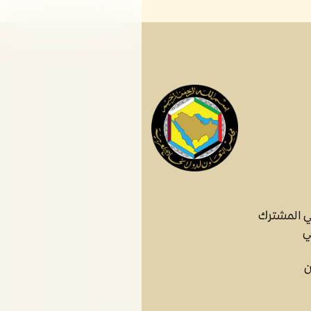
ي المشترك
ي
ن