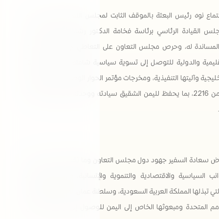
تماع نوه رئيس البعثة بالموقف الثابت لمجلس التعاون بشأن الدعم
جلس القيادة الرئاسي برئاسة فخامة الدكتور رشاد محمد العليمي،
المساندة له، وحرص مجلس التعاون على التعاطي الإيجابي مع كافة
قليمية والدولية للتوصل إلى تسوية سياسية شاملة في اليمن، وفقاً
خليجية وآليتها التنفيذية، ومخرجات مؤتمر الحوار الوطني الشامل، وقرار
مجلس الأمن 2216، بما يحفظ لليمن الشقيق سيادته ووحدته وسلامة أراضيه
ض سعادة السفير جهود دول مجلس التعاون وما تقدمه من دعم في
نب السياسية والاقتصادية والتنموية والإنسانية، واستمرار الجهود
تي تبذلها المملكة العربية السعودية، وسلطنة عمان، لدعم الجهود التي
مم المتحدة ومبعوثها الخاص إلى اليمن للوصول إلى الحل السياسي