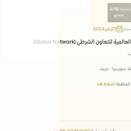
التوظيف
الفعاليات
مكتبة الوسائط
ضمام
01
يناير
2024
ابقى على اطلاع
مية للتعاون الشرطي (Global Network)
الروابط
ب
ة: سويسرا - جنيف​
 المنظمة
اضغط هنا